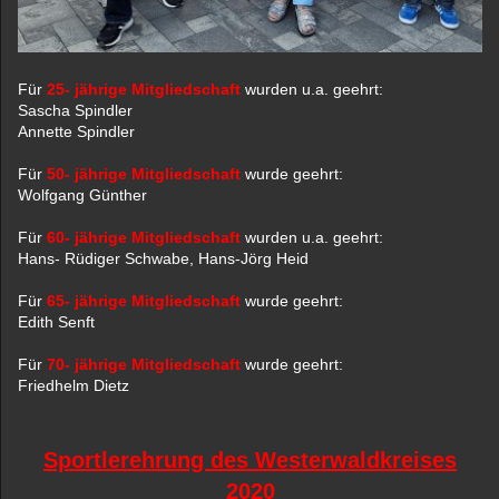
Für
25- jährige Mitgliedschaft
wurden u.a. geehrt:
Sascha Spindler
Annette Spindler
Für
50- jährige Mitgliedschaft
wurde geehrt:
Wolfgang Günther
Für
60- jährige Mitgliedschaft
wurden u.a. geehrt:
Hans- Rüdiger Schwabe, Hans-Jörg Heid
Für
65- jährige Mitgliedschaft
wurde geehrt:
Edith Senft
Für
70- jährige Mitgliedschaft
wurde geehrt:
Friedhelm Dietz
Sportlerehrung des Westerwaldkreises
2020