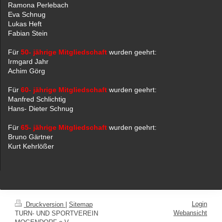
Ramona Perlebach
Eva Schnug
Lukas Heft
Fabian Stein
Für
50- jährige Mitgliedschaft
wurden geehrt:
Irmgard Jahr
Achim Görg
Für
60- jährige Mitgliedschaft
wurden geehrt:
Manfred Schlichtig
Hans- Dieter Schnug
Für
65- jährige Mitgliedschaft
wurden geehrt:
Bruno Gärtner
Kurt Kehrlößer
Login
Druckversion
|
Sitemap
Webansicht
TURN- UND SPORTVEREIN